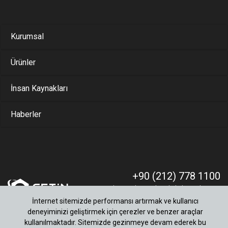
Kurumsal
Ürünler
İnsan Kaynakları
Haberler
+90 (212) 778 1100
Muratbey Merkez Mah. Fabrikalar cad. No:17
34545 Çatalca/İstanbul
İnternet sitemizde performansı artırmak ve kullanıcı
deneyiminizi geliştirmek için çerezler ve benzer araçlar
kullanılmaktadır. Sitemizde gezinmeye devam ederek bu