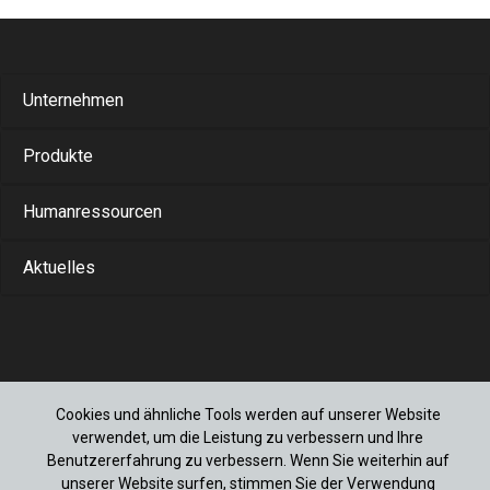
Unternehmen
Produkte
Humanressourcen
Aktuelles
+90 (212) 778 1100
Cookies und ähnliche Tools werden auf unserer Website
Muratbey Merkez Mah. Fabrikalar cad. No:17
verwendet, um die Leistung zu verbessern und Ihre
34545 Çatalca/İstanbul
Benutzererfahrung zu verbessern. Wenn Sie weiterhin auf
unserer Website surfen, stimmen Sie der Verwendung