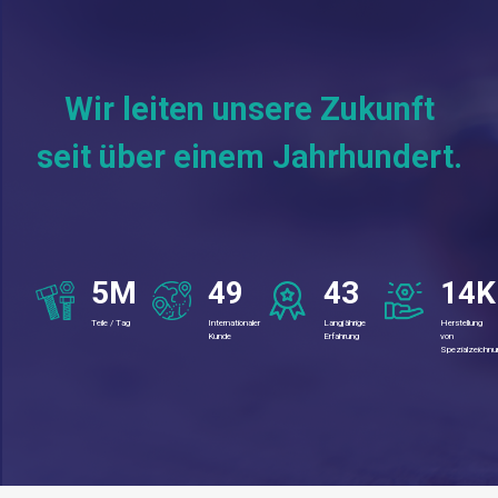
Wir leiten unsere Zukunft
seit über einem Jahrhundert.
6M
51
44
16K
Teile / Tag
Internationaler
Langjährige
Herstellung
Kunde
Erfahrung
von
Spezialzeichnun