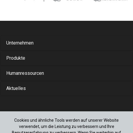
Unternehmen
Produkte
Humanressourcen
Aktuelles
Cookies und ähnliche Tools werden auf unserer Website
+90 (212) 778 1100
verwendet, um die Leistung zu verbessern und Ihre
Muratbey Merkez Mah. Fabrikalar cad. No:17
Benutzererfahrung zu verbessern. Wenn Sie weiterhin auf