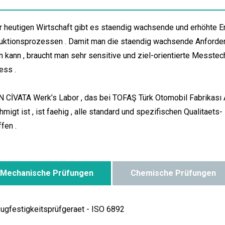
er heutigen Wirtschaft gibt es staendig wachsende und erhöhte 
uktionsprozessen . Damit man die staendig wachsende Anforderun
 kann , braucht man sehr sensitive und ziel-orientierte Messte
ess .
 CİVATA Werk’s Labor , das bei TOFAŞ Türk Otomobil Fabrikası A
migt ist , ist faehig , alle standard und spezifischen Qualitae
fen .
Mechanische Prüfungen
Chemische Prüfungen
ugfestigkeitsprüfgeraet -
ISO 6892