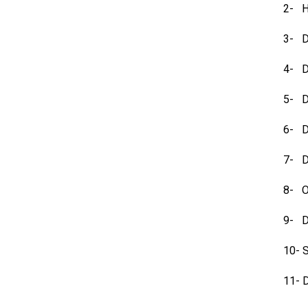
2-
H
3-
D
4-
D
5-
D
6-
D
7-
D
8-
O
9-
D
10-
S
11-
D