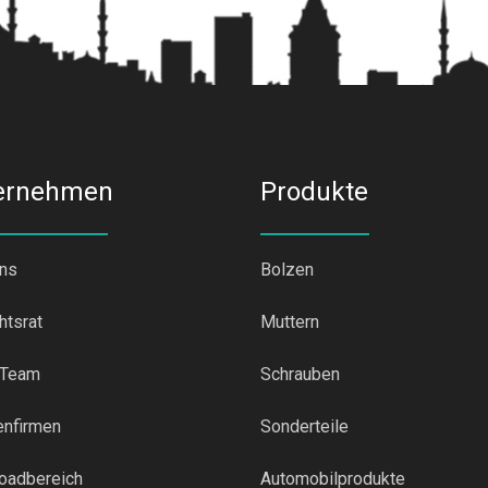
ernehmen
Produkte
uns
Bolzen
htsrat
Muttern
 Team
Schrauben
enfirmen
Sonderteile
oadbereich
Automobilprodukte