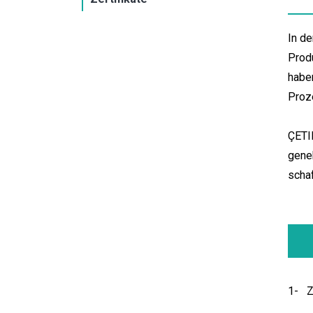
In d
Prod
haben
Proz
ÇETIN
geneh
schaf
1-
Z